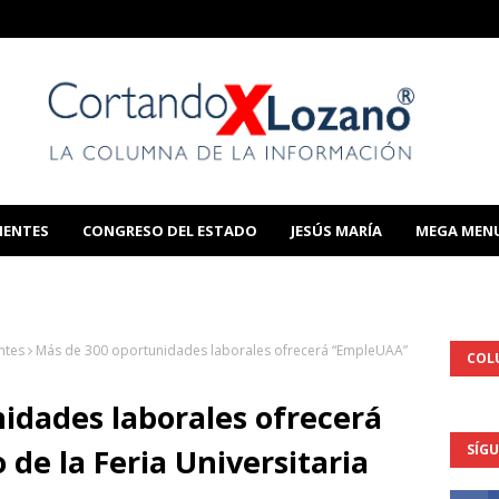
IENTES
CONGRESO DEL ESTADO
JESÚS MARÍA
MEGA MEN
THIS TEMPLATE
ntes
Más de 300 oportunidades laborales ofrecerá “EmpleUAA”
COL
idades laborales ofrecerá
SÍG
de la Feria Universitaria