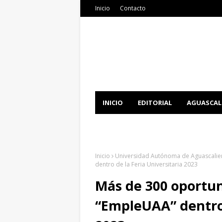
Inicio
Contacto
INICIO
EDITORIAL
AGUASCAL
DOCUMENTATION
DOWNLOAD 
Inicio
Universidad Autónoma de Aguascalie
dentro de la Feria Universitaria 2023
Más de 300 oportun
“EmpleUAA” dentro 