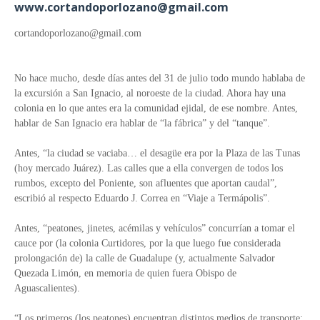
www.cortandoporlozano@gmail.com
cortandoporlozano@gmail.com
No hace mucho, desde días antes del 31 de julio todo mundo hablaba de
la excursión a San Ignacio, al noroeste de la ciudad. Ahora hay una
colonia en lo que antes era la comunidad ejidal, de ese nombre. Antes,
hablar de San Ignacio era hablar de “la fábrica” y del “tanque”.
Antes, “la ciudad se vaciaba… el desagüe era por la Plaza de las Tunas
(hoy mercado Juárez). Las calles que a ella convergen de todos los
rumbos, excepto del Poniente, son afluentes que aportan caudal”,
escribió al respecto Eduardo J. Correa en “Viaje a Termápolis”.
Antes, “peatones, jinetes, acémilas y vehículos” concurrían a tomar el
cauce por (la colonia Curtidores, por la que luego fue considerada
prolongación de) la calle de Guadalupe (y, actualmente Salvador
Quezada Limón, en memoria de quien fuera Obispo de
Aguascalientes).
“Los primeros (los peatones) encuentran distintos medios de transporte: