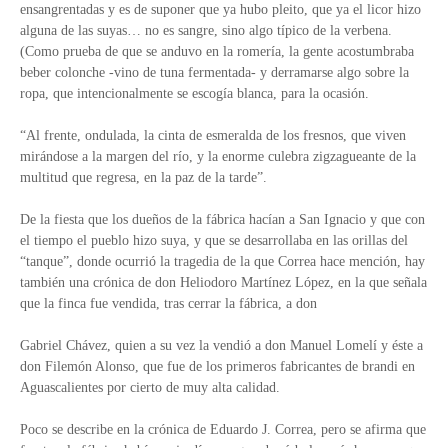
ensangrentadas y es de suponer que ya hubo pleito, que ya el licor hizo
alguna de las suyas… no es sangre, sino algo típico de la verbena.
(Como prueba de que se anduvo en la romería, la gente acostumbraba
beber colonche -vino de tuna fermentada- y derramarse algo sobre la
ropa, que intencionalmente se escogía blanca, para la ocasión.
“Al frente, ondulada, la cinta de esmeralda de los fresnos, que viven
mirándose a la margen del río, y la enorme culebra zigzagueante de la
multitud que regresa, en la paz de la tarde”.
De la fiesta que los dueños de la fábrica hacían a San Ignacio y que con
el tiempo el pueblo hizo suya, y que se desarrollaba en las orillas del
“tanque”, donde ocurrió la tragedia de la que Correa hace mención, hay
también una crónica de don Heliodoro Martínez López, en la que señala
que la finca fue vendida, tras cerrar la fábrica, a don
Gabriel Chávez, quien a su vez la vendió a don Manuel Lomelí y éste a
don Filemón Alonso, que fue de los primeros fabricantes de brandi en
Aguascalientes por cierto de muy alta calidad.
Poco se describe en la crónica de Eduardo J. Correa, pero se afirma que