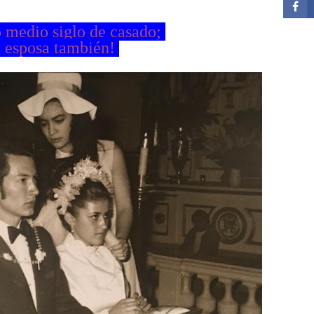
medio siglo de casado;
i esposa también!