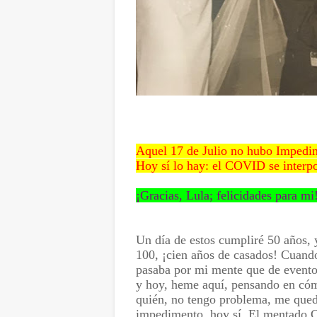
Aquel 17 de Julio no hubo Impedi
Hoy sí lo hay: el COVID se interp
¡Gracias, Lula; felicidades para mi
Un día de estos cumpliré 50 años, 
100, ¡cien años de casados! Cuando
pasaba por mi mente que de evento 
y hoy, heme aquí, pensando en cóm
quién, no tengo problema, me qued
impedimento, hoy sí. El mentado C