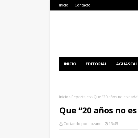
Inicio
Contacto
INICIO
EDITORIAL
AGUASCAL
DOCUMENTATION
DOWNLOAD 
Inicio
Reportajes
Que “20 años no es nada! 
Que “20 años no es 
Cortando por Lozano
13:45