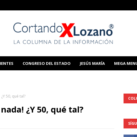
IENTES
CONGRESO DEL ESTADO
JESÚS MARÍA
MEGA MEN
THIS TEMPLATE
¿Y 50, qué tal?
COL
nada! ¿Y 50, qué tal?
SÍG