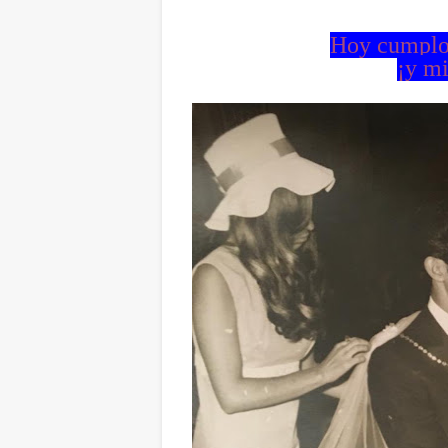
Hoy cumplo 
¡y m