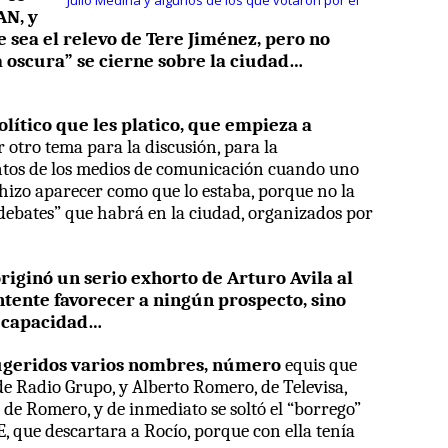
Julio Medina y algunos de los que votaron por él
AN, y
 sea el relevo de Tere Jiménez, pero no
 oscura” se cierne sobre la ciudad…
ítico que les platico, que empieza a
r otro tema para la discusión, para la
ntos de los medios de comunicación cuando uno
en hizo aparecer como que lo estaba, porque no la
“debates” que habrá en la ciudad, organizados por
ginó un serio exhorto de Arturo Avila al
ntente favorecer a ningún prospecto, sino
u capacidad…
sugeridos varios nombres, número
equis que
de Radio Grupo, y Alberto Romero, de Televisa,
 de Romero, y de inmediato se soltó el “borrego”
E, que descartara a Rocío, porque con ella tenía