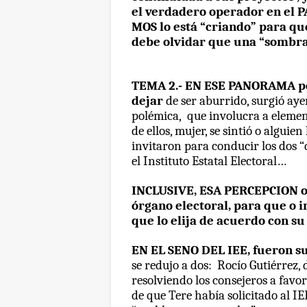
el verdadero operador en el P
MOS lo está “criando” para que
debe olvidar que una “sombra
TEMA 2.- EN ESE PANORAMA pol
dejar
de ser aburrido, surgió aye
polémica,
que involucra a eleme
de ellos, mujer, se sintió o algui
invitaron para conducir los dos 
el Instituto Estatal Electoral…
INCLUSIVE, ESA PERCEPCION ori
órgano electoral, para que o i
que lo elija de acuerdo con s
EN EL SENO DEL IEE, fueron 
se redujo a dos:
Rocío Gutiérrez, 
resolviendo los consejeros a favor
de que Tere había solicitado al IE