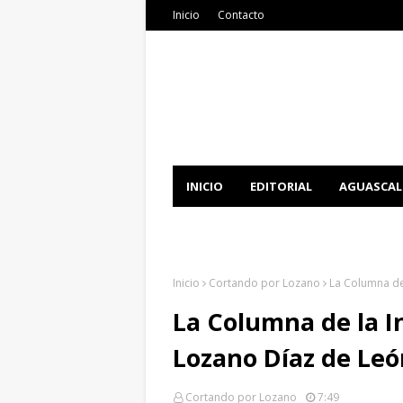
Inicio
Contacto
INICIO
EDITORIAL
AGUASCAL
DOCUMENTATION
DOWNLOAD 
Inicio
Cortando por Lozano
La Columna de
La Columna de la I
Lozano Díaz de Leó
Cortando por Lozano
7:49