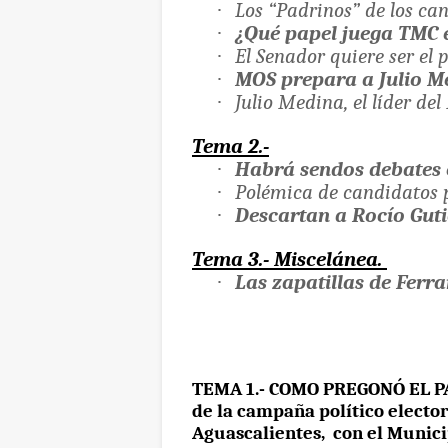
·
Los “Padrinos” de los ca
·
¿Qué papel juega TMC 
·
El Senador quiere ser el
·
MOS prepara a Julio Me
·
Julio Medina, el líder del
Tema 2.-
·
Habrá sendos debates 
·
Polémica de candidatos 
·
Descartan a Rocío Guti
Tema 3.- Miscelánea.
·
Las zapatillas de Ferr
TEMA 1.- COMO PREGONÓ
EL P
de la campaña político electo
Aguascalientes,
con el Munici