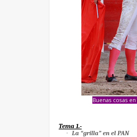
Buenas cosas en l
Tema 1.-
·
La “grilla” en el PAN