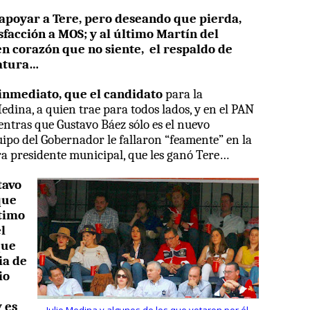
poyar a Tere, pero deseando
que pierda,
sfacción a MOS; y al último Martín del
n corazón que no siente,
el respaldo de
natura…
nmediato, que el candidato
para la
edina, a quien trae para todos lados, y en el PAN
mientras que Gustavo Báez sólo es el nuevo
ipo del Gobernador le fallaron “feamente” en la
ra presidente municipal, que les ganó Tere…
tavo
que
ltimo
l
que
ia de
io
y es