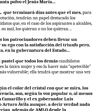
evanta polvo el Jesús María…
,
que terminará días antes que el mes,
para
votación, tendrán un papel destacado los
datos que, en el caso de los aspirantes a alcaldes,
 su mal, los quieran o no los quieran…
los patrocinadores deben llevar un
 su ego con la satisfacción del triunfo pero,
lta, en la gubernatura del Estado…
l pastel que todos los demás
candidatos
es la única mujer y eso la hacer más “apetecible”
más vulnerable; ella tendrá que mostrar una vez
 el color del cristal con que se mira, los
icencia, son, según la voz popular o, al menos
n Camarillo y el ex gobernador Luis
Arturo Ávila aunque, a decir verdad nada
erían
además de AMLO desde la