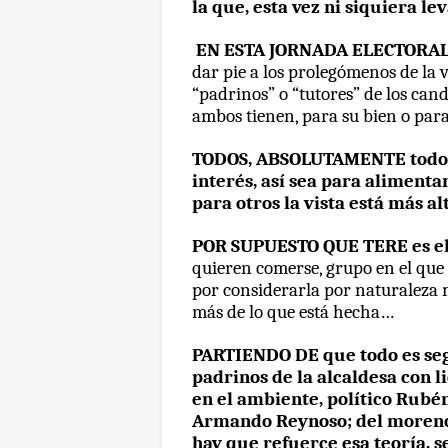
la que, esta vez ni siquiera l
EN ESTA JORNADA ELECTORAL
dar pie a los prolegómenos de la 
“padrinos” o “tutores” de los candi
ambos tienen, para su bien o para
TODOS, ABSOLUTAMENTE todos 
interés, así sea para alimentar
para otros la vista está más a
POR SUPUESTO QUE TERE
es e
quieren comerse, grupo en el que 
por considerarla por naturaleza 
más de lo que está hecha…
PARTIENDO DE que todo es según
padrinos de la alcaldesa con l
en el ambiente, político Rubé
Armando Reynoso; del moreno 
hay que refuerce esa teoría, s