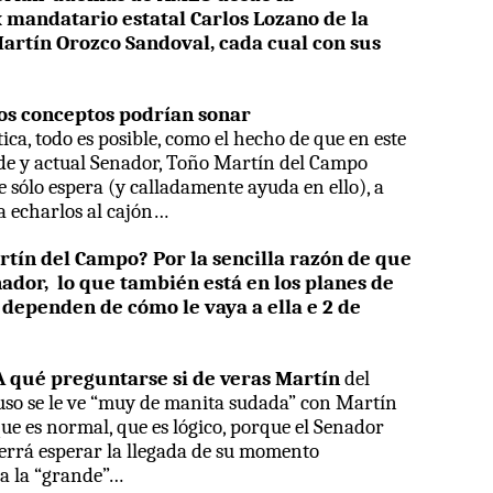
ex mandatario estatal Carlos Lozano de la
Martín Orozco Sandoval, cada cual con sus
s conceptos podrían sonar
tica, todo es posible, como el hecho de que en este
calde y actual Senador, Toño Martín del Campo
e sólo espera (y calladamente ayuda en ello), a
a echarlos al cajón…
ín del Campo? Por la sencilla razón de que
nador,
lo que
también está en los planes de
 dependen de cómo le vaya a ella e 2 de
qué preguntarse si de veras Martín
del
uso se le ve “muy de manita sudada” con Martín
que es normal, que es lógico, porque el Senador
uerrá esperar la llegada de su momento
 a la “grande”…