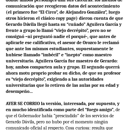
donde ambos personajes dan sus cátedras: los medios de
comunicación que recogieron datos del acontecimiento
(el primero fue “El Circo”, de Alejandro González”, luego
otros hicieron el clásico copy page) dieron cuenta de que
Gerardo Dávila llegó hasta su “cuñado” Aguilera García y
frente a grupo lo llamó “viejo decrépito”, pero no se
consignó –ni preguntó nadie el porqué-, que antes de
aplicarle ese calificativo, el asesor de Orozco le reclamó
que ante los mismos estudiantes, supuestamente le
hubiese llamado “imbécil” e “inepto” como maestro
universitario. Aguilera García fue maestro de Gerardo:
hoy, ambos comparten aula y grupo. El segundo querrá
ahora motu proprio probar su dicho, de que su profesor
es “viejo decrépito”, exigiendo a las autoridades
universitarias que lo retiren de las aulas por su edad y
desempeño…
AYER SE CORRIO la versión, interesada, por supuesto, y
en mucho identificada como parte del “fuego amigo”
, de
que el Gobernador había “prescindido” de los servicios de
Gerardo Dávila, pero no hubo por el momento ningún
comunicado oficial al respecto. Cosa curiosa: resulta que