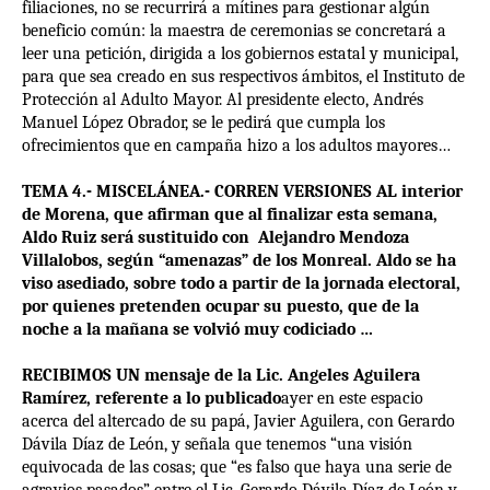
filiaciones, no se recurrirá a mítines para gestionar algún
beneficio común: la maestra de ceremonias se concretará a
leer una petición, dirigida a los gobiernos estatal y municipal,
para que sea creado en sus respectivos ámbitos, el Instituto de
Protección al Adulto Mayor. Al presidente electo, Andrés
Manuel López Obrador, se le pedirá que cumpla los
ofrecimientos que en campaña hizo a los adultos mayores…
TEMA 4.- MISCELÁNEA.- CORREN VERSIONES AL interior
de Morena, que afirman que al finalizar esta semana,
Aldo Ruiz será sustituido con Alejandro Mendoza
Villalobos, según “amenazas” de los Monreal. Aldo se ha
viso asediado, sobre todo a partir de la jornada electoral,
por quienes pretenden ocupar su puesto, que de la
noche a la mañana se volvió muy codiciado …
RECIBIMOS UN mensaje de la Lic. Angeles Aguilera
Ramírez, referente a lo publicado
ayer en este espacio
acerca del altercado de su papá, Javier Aguilera, con Gerardo
Dávila Díaz de León, y señala que tenemos “una visión
equivocada de las cosas; que “es falso que haya una serie de