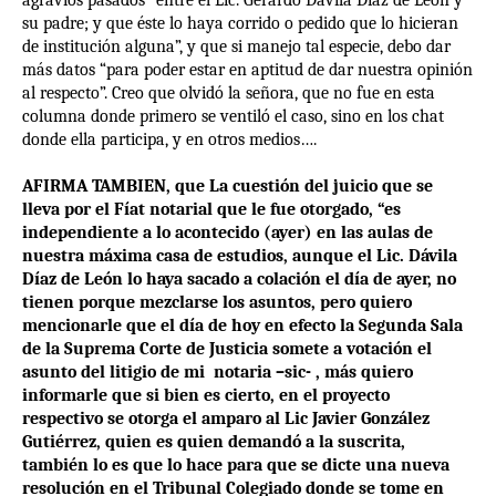
agravios pasados” entre el Lic. Gerardo Dávila Díaz de León y
su padre; y que éste lo haya corrido o pedido que lo hicieran
de institución alguna”, y que si manejo tal especie, debo dar
más datos “para poder estar en aptitud de dar nuestra opinión
al respecto”. Creo que olvidó la señora, que no fue en esta
columna donde primero se ventiló el caso, sino en los chat
donde ella participa, y en otros medios….
AFIRMA TAMBIEN, que La cuestión del juicio que se
lleva por el Fíat notarial que le fue otorgado, “es
independiente a lo acontecido (ayer) en las aulas de
nuestra máxima casa de estudios, aunque el Lic. Dávila
Díaz de León lo haya sacado a colación el día de ayer, no
tienen porque mezclarse los asuntos, pero quiero
mencionarle que el día de hoy en efecto la Segunda Sala
de la Suprema Corte de Justicia somete a votación el
asunto del litigio de mi notaria –sic- , más quiero
informarle que si bien es cierto, en el proyecto
respectivo se otorga el amparo al Lic Javier González
Gutiérrez, quien es quien demandó a la suscrita,
también lo es que lo hace para que se dicte una nueva
resolución en el Tribunal Colegiado donde se tome en