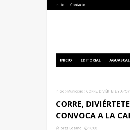
Inicio
Contacto
INICIO
EDITORIAL
AGUASCAL
DOCUMENTATION
DOWNLOAD 
Inicio
Municipio
CORRE, DIVIÉRTETE Y APO
CORRE, DIVIÉRTETE
CONVOCA A LA CAR
Jorge Lozano
16:08