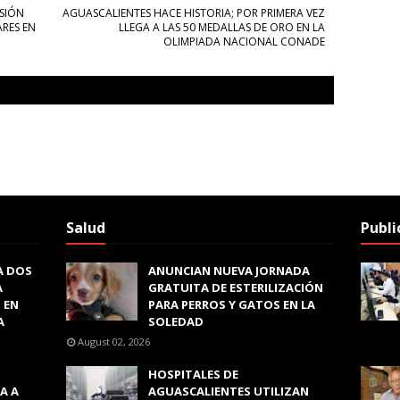
SIÓN
AGUASCALIENTES HACE HISTORIA; POR PRIMERA VEZ
ARES EN
LLEGA A LAS 50 MEDALLAS DE ORO EN LA
OLIMPIADA NACIONAL CONADE
Salud
Publi
A DOS
ANUNCIAN NUEVA JORNADA
A
GRATUITA DE ESTERILIZACIÓN
 EN
PARA PERROS Y GATOS EN LA
A
SOLEDAD
August 02, 2026
HOSPITALES DE
A A
AGUASCALIENTES UTILIZAN