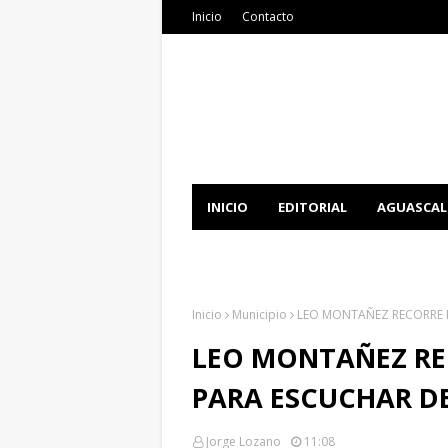
Inicio
Contacto
INICIO
EDITORIAL
AGUASCAL
DOCUMENTATION
DOWNLOAD 
Inicio
Municipio
LEO MONTAÑEZ RECORRE P
LEO MONTAÑEZ RE
PARA ESCUCHAR DE
Jorge Lozano
11:08