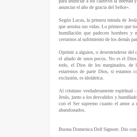
para anunciar a los cautivos la libertad y
anunciar el año de gracia del Señor».
Según Lucas, la primera mirada de Jesús 
que arruina sus vidas. Lo primero que toc
humillación que padecen hombres y m
cerrarnos al sufrimiento de los demás par
Oprimir a alguien, o desentenderse del 
el aliado de unos pocos. No es el Dios 
todo, el Dios de los marginados, de 
estaremos de parte Dios, si estamos co
exclusión, es idolátrica.
Al cristiano verdaderamente espiritual 
Jesús, junto a los desvalidos y humillad
con el Ser supremo cuanto el amor a 
abandonados.
Buona Domenica Dell Signore. Dio con 