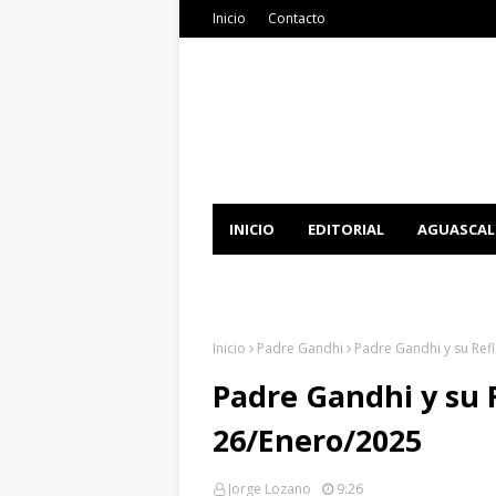
Inicio
Contacto
INICIO
EDITORIAL
AGUASCAL
DOCUMENTATION
DOWNLOAD 
Inicio
Padre Gandhi
Padre Gandhi y su Ref
Padre Gandhi y su 
26/Enero/2025
Jorge Lozano
9:26