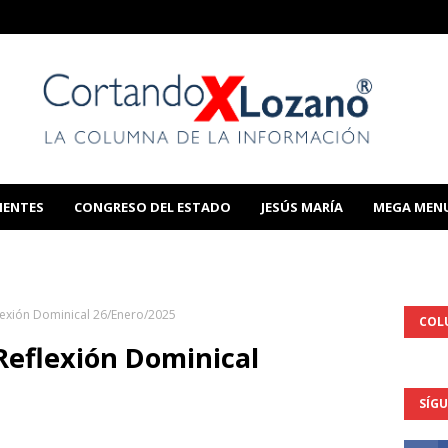
IENTES
CONGRESO DEL ESTADO
JESÚS MARÍA
MEGA MEN
THIS TEMPLATE
lexión Dominical 26/Enero/2025
COL
Reflexión Dominical
SÍG