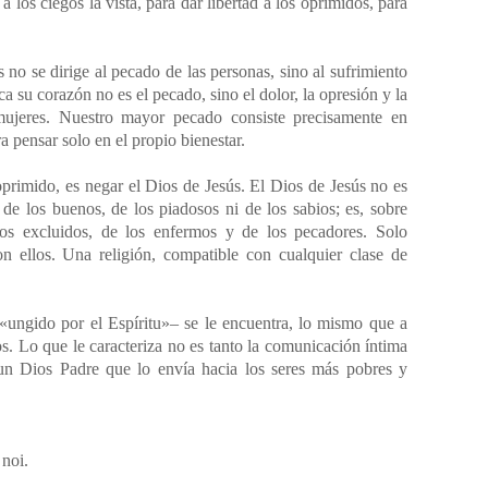
 a los ciegos la vista, para dar libertad a los oprimidos, para
no se dirige al pecado de las personas, sino al sufrimiento
a su corazón no es el pecado, sino el dolor, la opresión y la
ujeres. Nuestro mayor pecado consiste precisamente en
a pensar solo en el propio bienestar.
oprimido, es negar el Dios de Jesús. El Dios de Jesús no es
de los buenos, de los piadosos ni de los sabios; es, sobre
los excluidos, de los enfermos y de los pecadores. Solo
n ellos. Una religión, compatible con cualquier clase de
–«ungido por el Espíritu»– se le encuentra, lo mismo que a
os. Lo que le caracteriza no es tanto la comunicación íntima
un Dios Padre que lo envía hacia los seres más pobres y
noi.