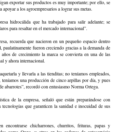
gan exportar sus productos es muy importante; por ello, se 
 apoyar a los agroempresarios a lograr sus metas. 
sa hidrocálida que ha trabajado para salir adelante; se 
laros para resaltar en el mercado internacional”. 
esa, recuerda que nacieron en un pequeño espacio dentro 
l, paulatinamente fueron creciendo gracias a la demanda de 
 años de crecimiento la marca se convierta en una de las 
al y ahora internacional.  
uetarla y llevarla a las tienditas; no teníamos empleados, 
, teníamos una producción de cinco arpillas por día, y pues 
s de abarrotes”, recordó con entusiasmo Norma Ortega. 
stica de la empresa, señaló que están preparándose con 
s tecnologías que garanticen la sanidad e inocuidad de sus 
encontrarse chicharrones, churritos, frituras, papas y 
ndas como Oxxo, y otros en las cadenas de autoservicio 