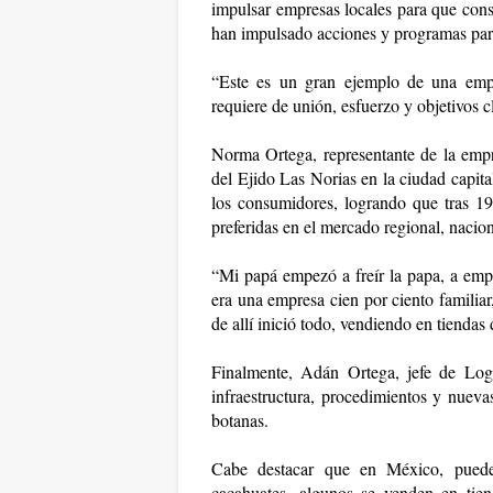
impulsar empresas locales para que consi
han impulsado acciones y programas para
“Este es un gran ejemplo de una empre
requiere de unión, esfuerzo y objetivos c
Norma Ortega, representante de la empr
del Ejido Las Norias en la ciudad capita
los consumidores, logrando que tras 19
preferidas en el mercado regional, nacion
“Mi papá empezó a freír la papa, a empaq
era una empresa cien por ciento familiar
de allí inició todo, vendiendo en tienda
Finalmente, Adán Ortega, jefe de Logí
infraestructura, procedimientos y nueva
botanas.
Cabe destacar que en México, pueden 
cacahuates, algunos se venden en tie