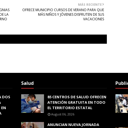
MÁS RECIENTE
GNIAS
OFRECE MUNICIPIO CURSOS DE VERANO PARA QUE
DE LA
MÁS NIÑOS Y JÓVENES DISFRUTEN DE SUS
URNO
VACACIONES
Salud
Publi
A DOS
85 CENTROS DE SALUD OFRECEN
A
ATENCIÓN GRATUITA EN TODO
 EN
EL TERRITORIO ESTATAL
A
August 06, 2026
ANUNCIAN NUEVA JORNADA