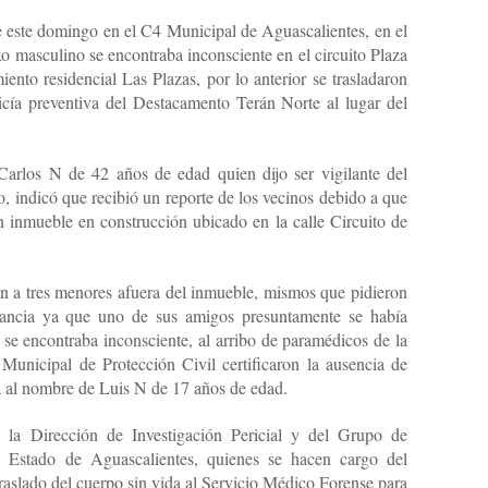
de este domingo en el C4 Municipal de Aguascalientes, en el
o masculino se encontraba inconsciente en el circuito Plaza
nto residencial Las Plazas, por lo anterior se trasladaron
icía preventiva del Destacamento Terán Norte al lugar del
Carlos N de 42 años de edad quien dijo ser vigilante del
, indicó que recibió un reporte de los vecinos debido a que
 inmueble en construcción ubicado en la calle Circuito de
ron a tres menores afuera del inmueble, mismos que pidieron
ancia ya que uno de sus amigos presuntamente se había
 se encontraba inconsciente, al arribo de paramédicos de la
unicipal de Protección Civil certificaron la ausencia de
ía al nombre de Luis N de 17 años de edad.
de la Dirección de Investigación Pericial y del Grupo de
l Estado de Aguascalientes, quienes se hacen cargo del
traslado del cuerpo sin vida al Servicio Médico Forense para