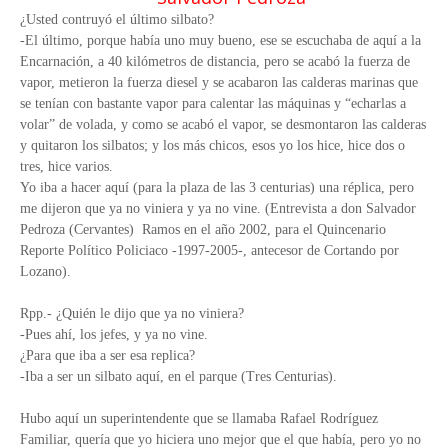
¿Usted contruyó el último silbato?
-El último, porque había uno muy bueno, ese se escuchaba de aquí a la
Encarnación, a 40 kilómetros de distancia, pero se acabó la fuerza de
vapor, metieron la fuerza diesel y se acabaron las calderas marinas que
se tenían con bastante vapor para calentar las máquinas y “echarlas a
volar” de volada, y como se acabó el vapor, se desmontaron las calderas
y quitaron los silbatos; y los más chicos, esos yo los hice, hice dos o
tres, hice varios.
Yo iba a hacer aquí (para la plaza de las 3 centurias) una réplica, pero
me dijeron que ya no viniera y ya no vine. (Entrevista a don Salvador
Pedroza (Cervantes) Ramos en el año 2002, para el Quincenario
Reporte Político Policiaco -1997-2005-, antecesor de Cortando por
Lozano).
Rpp.- ¿Quién le dijo que ya no viniera?
-Pues ahí, los jefes, y ya no vine.
¿Para que iba a ser esa replica?
-Iba a ser un silbato aquí, en el parque (Tres Centurias).
Hubo aquí un superintendente que se llamaba Rafael Rodríguez
Familiar, quería que yo hiciera uno mejor que el que había, pero yo no