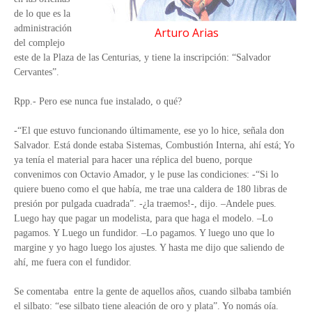
de lo que es la
administración
Arturo Arias
del complejo
este de la Plaza de las Centurias, y tiene la inscripción: “Salvador
Cervantes”.
Rpp.- Pero ese nunca fue instalado, o qué?
-“El que estuvo funcionando últimamente, ese yo lo hice, señala don
Salvador. Está donde estaba Sistemas, Combustión Interna, ahí está; Yo
ya tenía el material para hacer una réplica del bueno, porque
convenimos con Octavio Amador, y le puse las condiciones: -“Si lo
quiere bueno como el que había, me trae una caldera de 180 libras de
presión por pulgada cuadrada”. -¿la traemos!-, dijo. –Andele pues.
Luego hay que pagar un modelista, para que haga el modelo. –Lo
pagamos. Y Luego un fundidor. –Lo pagamos. Y luego uno que lo
margine y yo hago luego los ajustes. Y hasta me dijo que saliendo de
ahí, me fuera con el fundidor.
Se comentaba entre la gente de aquellos años, cuando silbaba también
el silbato: “ese silbato tiene aleación de oro y plata”. Yo nomás oía.