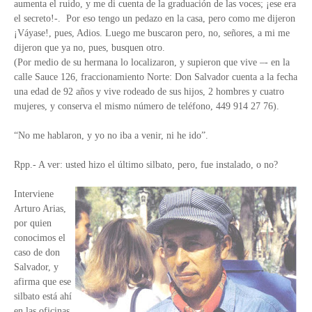
aumenta el ruido, y me di cuenta de la graduación de las voces; ¡ese era
el secreto!-. Por eso tengo un pedazo en la casa, pero como me dijeron
¡Váyase!, pues, Adios. Luego me buscaron pero, no, señores, a mi me
dijeron que ya no, pues, busquen otro.
(Por medio de su hermana lo localizaron, y supieron que vive –- en la
calle Sauce 126, fraccionamiento Norte: Don Salvador cuenta a la fecha
una edad de 92 años y vive rodeado de sus hijos, 2 hombres y cuatro
mujeres, y conserva el mismo número de teléfono, 449 914 27 76).
“No me hablaron, y yo no iba a venir, ni he ido”.
Rpp.- A ver: usted hizo el último silbato, pero, fue instalado, o no?
Interviene
Arturo Arias,
por quien
conocimos el
caso de don
Salvador, y
afirma que ese
silbato está ahí
en las oficinas