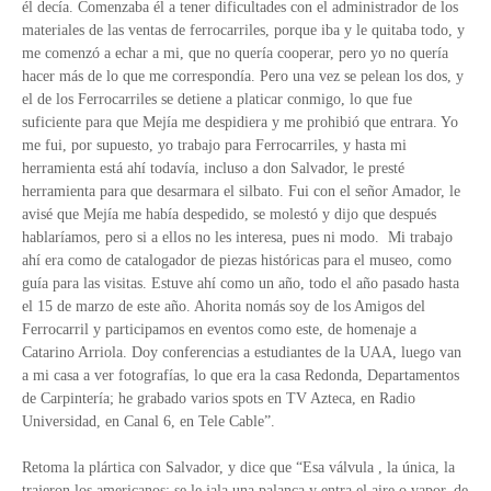
él decía. Comenzaba él a tener dificultades con el administrador de los
materiales de las ventas de ferrocarriles, porque iba y le quitaba todo, y
me comenzó a echar a mi, que no quería cooperar, pero yo no quería
hacer más de lo que me correspondía. Pero una vez se pelean los dos, y
el de los Ferrocarriles se detiene a platicar conmigo, lo que fue
suficiente para que Mejía me despidiera y me prohibió que entrara. Yo
me fui, por supuesto, yo trabajo para Ferrocarriles, y hasta mi
herramienta está ahí todavía, incluso a don Salvador, le presté
herramienta para que desarmara el silbato. Fui con el señor Amador, le
avisé que Mejía me había despedido, se molestó y dijo que después
hablaríamos, pero si a ellos no les interesa, pues ni modo. Mi trabajo
ahí era como de catalogador de piezas históricas para el museo, como
guía para las visitas. Estuve ahí como un año, todo el año pasado hasta
el 15 de marzo de este año. Ahorita nomás soy de los Amigos del
Ferrocarril y participamos en eventos como este, de homenaje a
Catarino Arriola. Doy conferencias a estudiantes de la UAA, luego van
a mi casa a ver fotografías, lo que era la casa Redonda, Departamentos
de Carpintería; he grabado varios spots en TV Azteca, en Radio
Universidad, en Canal 6, en Tele Cable”.
Retoma la plártica con Salvador, y dice que “Esa válvula , la única, la
trajeron los americanos; se le jala una palanca y entra el aire o vapor, de