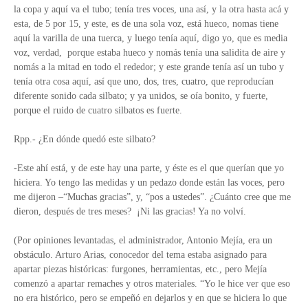
la copa y aquí va el tubo; tenía tres voces, una así, y la otra hasta acá y
esta, de 5 por 15, y este, es de una sola voz, está hueco, nomas tiene
aquí la varilla de una tuerca, y luego tenía aquí, digo yo, que es media
voz, verdad, porque estaba hueco y nomás tenía una salidita de aire y
nomás a la mitad en todo el rededor; y este grande tenía así un tubo y
tenía otra cosa aquí, así que uno, dos, tres, cuatro, que reproducían
diferente sonido cada silbato; y ya unidos, se oía bonito, y fuerte,
porque el ruido de cuatro silbatos es fuerte.
Rpp.- ¿En dónde quedó este silbato?
-Este ahí está, y de este hay una parte, y éste es el que querían que yo
hiciera. Yo tengo las medidas y un pedazo donde están las voces, pero
me dijeron –“Muchas gracias”, y, “pos a ustedes”. ¿Cuánto cree que me
dieron, después de tres meses? ¡Ni las gracias! Ya no volví.
(Por opiniones levantadas, el administrador, Antonio Mejía, era un
obstáculo. Arturo Arias, conocedor del tema estaba asignado para
apartar piezas históricas: furgones, herramientas, etc., pero Mejía
comenzó a apartar remaches y otros materiales. “Yo le hice ver que eso
no era histórico, pero se empeñó en dejarlos y en que se hiciera lo que