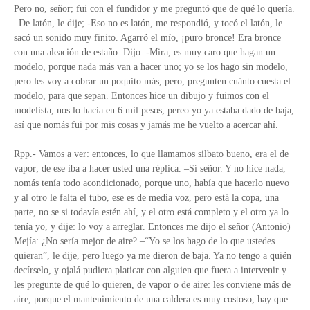
Pero no, señor; fui con el fundidor y me preguntó que de qué lo quería.
–De latón, le dije; -Eso no es latón, me respondió, y tocó el latón, le
sacó un sonido muy finito. Agarró el mío, ¡puro bronce! Era bronce
con una aleación de estaño. Dijo: -Mira, es muy caro que hagan un
modelo, porque nada más van a hacer uno; yo se los hago sin modelo,
pero les voy a cobrar un poquito más, pero, pregunten cuánto cuesta el
modelo, para que sepan. Entonces hice un dibujo y fuimos con el
modelista, nos lo hacía en 6 mil pesos, pereo yo ya estaba dado de baja,
así que nomás fui por mis cosas y jamás me he vuelto a acercar ahí.
Rpp.- Vamos a ver: entonces, lo que llamamos silbato bueno, era el de
vapor; de ese iba a hacer usted una réplica. –Sí señor. Y no hice nada,
nomás tenía todo acondicionado, porque uno, había que hacerlo nuevo
y al otro le falta el tubo, ese es de media voz, pero está la copa, una
parte, no se si todavía estén ahí, y el otro está completo y el otro ya lo
tenía yo, y dije: lo voy a arreglar. Entonces me dijo el señor (Antonio)
Mejía: ¿No sería mejor de aire? –“Yo se los hago de lo que ustedes
quieran”, le dije, pero luego ya me dieron de baja. Ya no tengo a quién
decírselo, y ojalá pudiera platicar con alguien que fuera a intervenir y
les pregunte de qué lo quieren, de vapor o de aire: les conviene más de
aire, porque el mantenimiento de una caldera es muy costoso, hay que