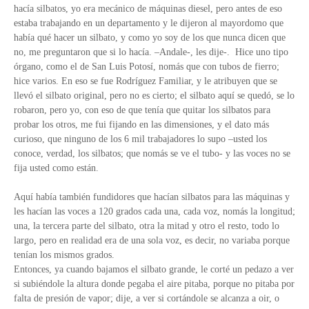
hacía silbatos, yo era mecánico de máquinas diesel, pero antes de eso
estaba trabajando en un departamento y le dijeron al mayordomo que
había qué hacer un silbato, y como yo soy de los que nunca dicen que
no, me preguntaron que si lo hacía. –Andale-, les dije-. Hice uno tipo
órgano, como el de San Luis Potosí, nomás que con tubos de fierro;
hice varios. En eso se fue Rodríguez Familiar, y le atribuyen que se
llevó el silbato original, pero no es cierto; el silbato aquí se quedó, se lo
robaron, pero yo, con eso de que tenía que quitar los silbatos para
probar los otros, me fui fijando en las dimensiones, y el dato más
curioso, que ninguno de los 6 mil trabajadores lo supo –usted los
conoce, verdad, los silbatos; que nomás se ve el tubo- y las voces no se
fija usted como están.
Aquí había también fundidores que hacían silbatos para las máquinas y
les hacían las voces a 120 grados cada una, cada voz, nomás la longitud;
una, la tercera parte del silbato, otra la mitad y otro el resto, todo lo
largo, pero en realidad era de una sola voz, es decir, no variaba porque
tenían los mismos grados.
Entonces, ya cuando bajamos el silbato grande, le corté un pedazo a ver
si subiéndole la altura donde pegaba el aire pitaba, porque no pitaba por
falta de presión de vapor; dije, a ver si cortándole se alcanza a oir, o