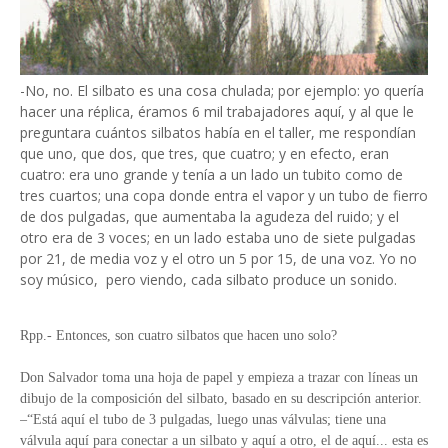
-No, no. El silbato es una cosa chulada; por ejemplo: yo quería
hacer una réplica, éramos 6 mil trabajadores aquí, y al que le
preguntara cuántos silbatos había en el taller, me respondían
que uno, que dos, que tres, que cuatro; y en efecto, eran
cuatro: era uno grande y tenía a un lado un tubito como de
tres cuartos; una copa donde entra el vapor y un tubo de fierro
de dos pulgadas, que aumentaba la agudeza del ruido; y el
otro era de 3 voces; en un lado estaba uno de siete pulgadas
por 21, de media voz y el otro un 5 por 15, de una voz. Yo no
soy músico, pero viendo, cada silbato produce un sonido.
Rpp.- Entonces, son cuatro silbatos que hacen uno solo?
Don Salvador toma una hoja de papel y empieza a trazar con líneas un
dibujo de la composición del silbato, basado en su descripción anterior.
–“Está aquí el tubo de 3 pulgadas, luego unas válvulas; tiene una
válvula aquí para conectar a un silbato y aquí a otro, el de aquí... esta es