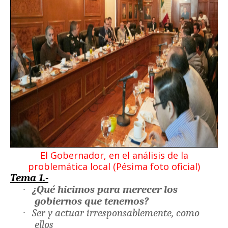
El Gobernador, en el análisis de la
problemática local (Pésima foto oficial)
Tema 1.-
·
¿Qué hicimos para merecer los
gobiernos que tenemos?
·
Ser y actuar irresponsablemente, como
ellos