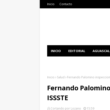
Inicio
Contacto
INICIO
EDITORIAL
AGUASCAL
DOCUMENTATION
DOWNLOAD 
Inicio
Salud
Fernando Palomino inspecciona
Fernando Palomino 
ISSSTE
Cortando por Lozano
15:59