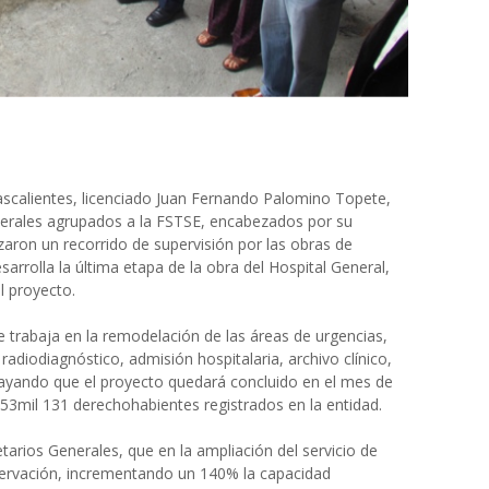
scalientes
,
l
icenciado Juan Fernando Palomino Topete
,
erales agrupados a la FSTSE, encabezad
os
por
su
izaron un recorrido de supervisión por
las obras de
arrolla la última etapa de la obra del Hospital General
,
e
l
proyecto.
 trabaja en la remodelación de las
áreas de
urgencias,
, radiodiagnóstico, admisión hospitalaria, archivo clínico
,
rayando
que el proyecto quedará concluido en el mes de
5
3
mil
131
derechohabientes registrados en la entidad.
retarios Generales,
que en la ampliación del servicio de
ervación, incrementando un 140% la capacidad