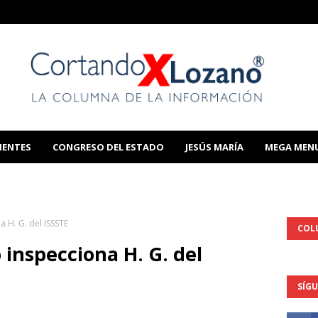
IENTES
CONGRESO DEL ESTADO
JESÚS MARÍA
MEGA MEN
THIS TEMPLATE
 H. G. del ISSSTE
COL
inspecciona H. G. del
SÍG