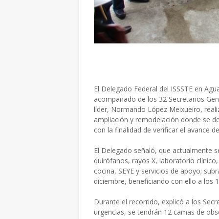
El Delegado Federal del ISSSTE
en Agua
acompañado de los 32 Secretarios Gen
líder,
Normando López
Meixueiro, real
ampliación y remodelación
donde se des
con la
finalidad de verificar el avance
d
El Delegado señaló, que
actualmente se
quirófanos,
rayos X,
laboratorio clínico
cocina, SEYE
y servicios de apoyo
;
sub
diciembre, beneficiando con ello a los 1
Durante el recorrido, explicó a los Sec
urgencias, se tendrán 12 camas de obs