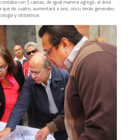
 contaba con 5 camas, de igual manera agregó,
el área
a que de cuatro,
aumentará a
seis; cinco serán generales
ología y obstetricia.