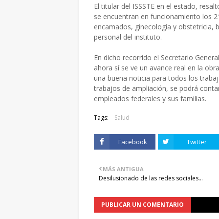
El titular del ISSSTE en el estado,
resalt
se encuentran en funcionamiento los
2
encamados,
ginecología y obstetricia
, 
personal del instituto
.
En dicho recorrido el
Secretario
Genera
ahora sí se ve un avance real en la o
una buena noticia para todos los trabaja
trabajos de ampliación, se
podrá contar
empleados
federales y sus familias
.
Tags:
Salud
Facebook
Twitter
MÁS ANTIGUA
Desilusionado de las redes sociales...
PUBLICAR UN COMENTARIO