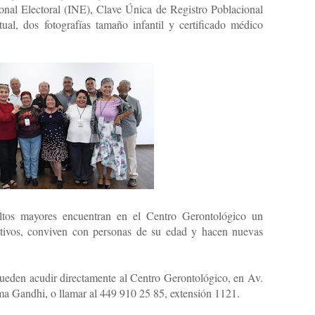
ional Electoral (INE), Clave Única de Registro Poblacional
al, dos fotografías tamaño infantil y certificado médico
tos mayores encuentran en el Centro Gerontológico un
tivos, conviven con personas de su edad y hacen nuevas
 pueden acudir directamente al Centro Gerontológico, en Av.
a Gandhi, o llamar al 449 910 25 85, extensión 1121.