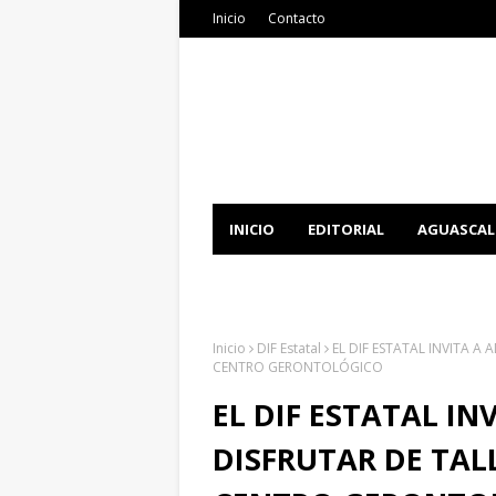
Inicio
Contacto
INICIO
EDITORIAL
AGUASCAL
DOCUMENTATION
DOWNLOAD 
Inicio
DIF Estatal
EL DIF ESTATAL INVITA A
CENTRO GERONTOLÓGICO
EL DIF ESTATAL I
DISFRUTAR DE TAL