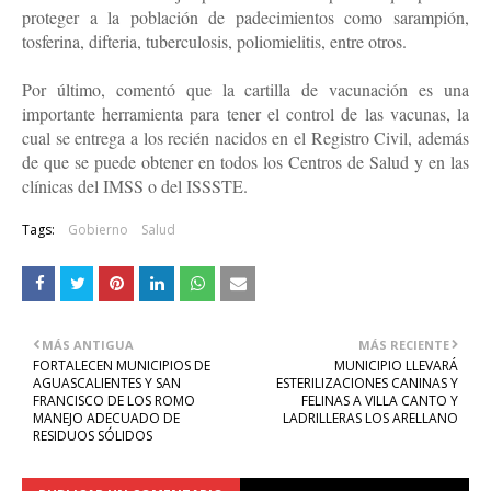
proteger a la población de padecimientos como sarampión,
tosferina, difteria, tuberculosis, poliomielitis, entre otros.
Por último, comentó que la cartilla de vacunación es una
importante herramienta para tener el control de las vacunas, la
cual se entrega a los recién nacidos en el Registro Civil, además
de que se puede obtener en todos los Centros de Salud y en las
clínicas del IMSS o del ISSSTE.
Tags:
Gobierno
Salud
MÁS ANTIGUA
MÁS RECIENTE
FORTALECEN MUNICIPIOS DE
MUNICIPIO LLEVARÁ
AGUASCALIENTES Y SAN
ESTERILIZACIONES CANINAS Y
FRANCISCO DE LOS ROMO
FELINAS A VILLA CANTO Y
MANEJO ADECUADO DE
LADRILLERAS LOS ARELLANO
RESIDUOS SÓLIDOS