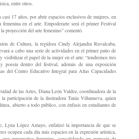
ica, entre otros.
 casi 17 años, por abrir espacios exclusivos de mujeres, en
 femenina en el arte. Empoderarte será el primer Festival
 la proyección del arte femenino” comentó.
isión de Cultura, la regidora Cindy Alejandra Ruvalcaba,
levará a cabo una serie de actividades en el primer patio de
 visibilizar el papel de la mujer en el arte: “tendremos tres
 y poesía dentro del festival, además de una exposición
iñas del Centro Educativo Integral para Altas Capacidades
ersidad de las Artes, Diana León Valdez, coordinadora de la
 la participación de la ilustradora Tania Villanueva, quien
línea, abierto a todo público, con énfasis en estudiantes de
nte, Lyna López Amayo, enfatizó la importancia de que se
es ocupen cada día más espacios en la expresión artística,
 una perspectiva femenina, consolidando un mensaje de