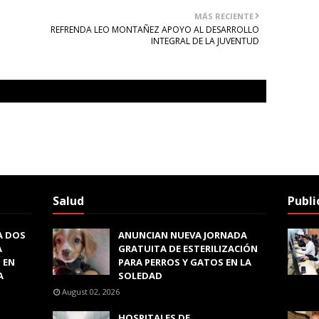
MÁS RECIENTE
REFRENDA LEO MONTAÑEZ APOYO AL DESARROLLO
INTEGRAL DE LA JUVENTUD
Salud
Publi
A DOS
ANUNCIAN NUEVA JORNADA
A
GRATUITA DE ESTERILIZACIÓN
 EN
PARA PERROS Y GATOS EN LA
A
SOLEDAD
August 02, 2026
HOSPITALES DE