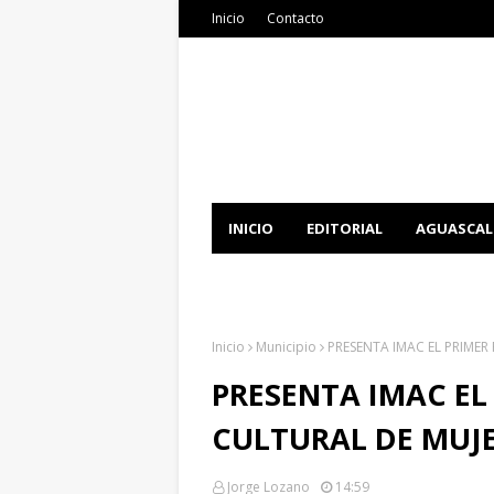
Inicio
Contacto
INICIO
EDITORIAL
AGUASCAL
DOCUMENTATION
DOWNLOAD 
Inicio
Municipio
PRESENTA IMAC EL PRIMER
PRESENTA IMAC EL
CULTURAL DE MUJ
Jorge Lozano
14:59