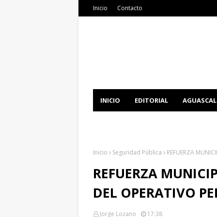
Inicio
Contacto
INICIO
EDITORIAL
AGUASCAL
DOCUMENTATION
DOWNLOAD 
Inicio
Seguridad Pública
REFUERZA MUNICI
REFUERZA MUNICIP
DEL OPERATIVO P
Jorge Lozano
17:38