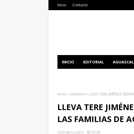
Inicio
Contacto
INICIO
EDITORIAL
AGUASCAL
DOCUMENTATION
DOWNLOAD 
Inicio
Gobierno
LLEVA TERE JIMÉNEZ MENS
LLEVA TERE JIMÉN
LAS FAMILIAS DE 
Jorge Lozano
20:38