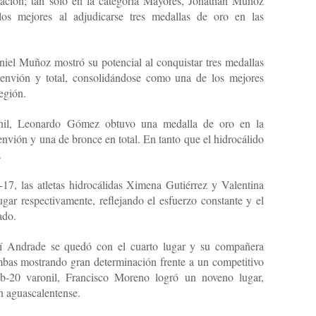
uación; tan solo en la categoría Mayores, Jonathan Muñoz
s mejores al adjudicarse tres medallas de oro en las
niel Muñoz mostró su potencial al conquistar tres medallas
 envión y total, consolidándose como una de los mejores
región.
onil, Leonardo Gómez obtuvo una medalla de oro en la
nvión y una de bronce en total. En tanto que el hidrocálido
.
17, las atletas hidrocálidas Ximena Gutiérrez y Valentina
gar respectivamente, reflejando el esfuerzo constante y el
ado.
alí Andrade se quedó con el cuarto lugar y su compañera
mbas mostrando gran determinación frente a un competitivo
ub-20 varonil, Francisco Moreno logró un noveno lugar,
ón aguascalentense.