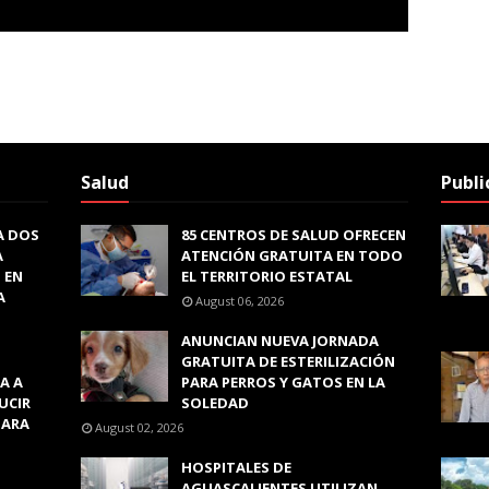
Salud
Publi
A DOS
85 CENTROS DE SALUD OFRECEN
A
ATENCIÓN GRATUITA EN TODO
 EN
EL TERRITORIO ESTATAL
A
August 06, 2026
ANUNCIAN NUEVA JORNADA
GRATUITA DE ESTERILIZACIÓN
A A
PARA PERROS Y GATOS EN LA
UCIR
SOLEDAD
PARA
August 02, 2026
HOSPITALES DE
AGUASCALIENTES UTILIZAN