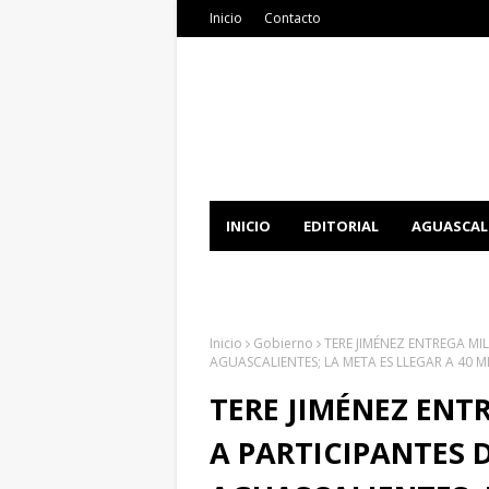
Inicio
Contacto
INICIO
EDITORIAL
AGUASCAL
DOCUMENTATION
DOWNLOAD 
Inicio
Gobierno
TERE JIMÉNEZ ENTREGA MI
AGUASCALIENTES; LA META ES LLEGAR A 40 M
TERE JIMÉNEZ ENT
A PARTICIPANTES 