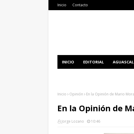
Inicio
Contacto
INICIO
EDITORIAL
AGUASCAL
DOCUMENTATION
DOWNLOAD 
Inicio
Opinión
En la Opinión de Mario Mora
En la Opinión de Ma
Jorge Lozano
10:46