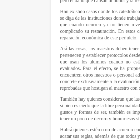
pero el daño que causan al honor y la res
Han existido casos donde los catedrático
se diga de las instituciones donde traba
que cuando ocurren ya no tienen reve
complicado su restauración. En estos 
reparación económica de este perjuicio.
Así las cosas, los maestros deben tener
pertenecen y establecer protocolos desde
que usan los alumnos cuando no est
evaluados. Para el efecto, se ha propu
encuentren otros maestros o personal ad
concrete exclusivamente a la evaluación
reprobadas que hostigan al maestro con
También hay quienes consideran que las
si bien es cierto que la libre personalid
gustos y formas de ser, también es imp
tener un poco de decoro y honrar esos sit
Habrá quienes estén o no de acuerdo con 
acatar sus reglas, además de que todos 