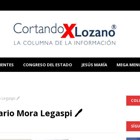
IENTES
CONGRESO DEL ESTADO
JESÚS MARÍA
MEGA MEN
THIS TEMPLATE
 Legaspi 🖊️
COL
rio Mora Legaspi 🖊️
SÍG