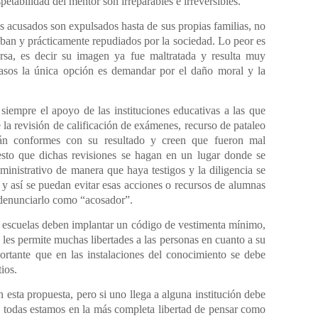
petabilidad del mentor son irreparables e irreversibles.
s acusados son expulsados hasta de sus propias familias, no
jaban y prácticamente repudiados por la sociedad. Lo peor es
rsa, es decir su imagen ya fue maltratada y resulta muy
casos la única opción es demandar por el daño moral y la
 siempre el apoyo de las instituciones educativas a las que
 la revisión de calificación de exámenes, recurso de pataleo
án conformes con su resultado y creen que fueron mal
esto que dichas revisiones se hagan en un lugar donde se
ministrativo de manera que haya testigos y la diligencia se
 y así se puedan evitar esas acciones o recursos de alumnas
 denunciarlo como “acosador”.
 escuelas deben implantar un código de vestimenta mínimo,
ad les permite muchas libertades a las personas en cuanto a su
ortante que en las instalaciones del conocimiento se debe
ios.
esta propuesta, pero si uno llega a alguna institución debe
y todas estamos en la más completa libertad de pensar como