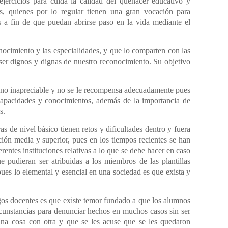
jercicios para cuida la calidad del quehacer educativo y
as, quienes por lo regular tienen una gran vocación para
s a fin de que puedan abrirse paso en la vida mediante el
ocimiento y las especialidades, y que lo comparten con las
ser dignos y dignas de nuestro reconocimiento. Su objetivo
ano inapreciable y no se le recompensa adecuadamente pues
capacidades y conocimientos, además de la importancia de
s.
s de nivel básico tienen retos y dificultades dentro y fuera
ción media y superior, pues en los tiempos recientes se han
rentes instituciones relativas a lo que se debe hacer en caso
 pudieran ser atribuidas a los miembros de las plantillas
ues lo elemental y esencial en una sociedad es que exista y
os docentes es que existe temor fundado a que los alumnos
cunstancias para denunciar hechos en muchos casos sin ser
una cosa con otra y que se les acuse que se les quedaron