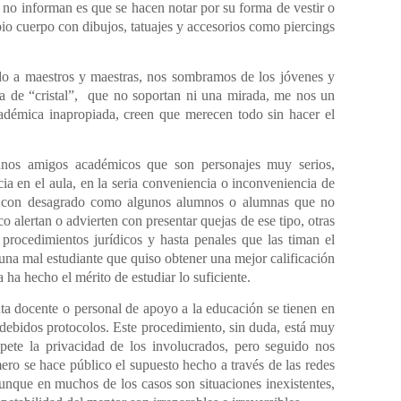
 no informan es que se hacen notar por su forma de vestir o
io cuerpo con dibujos, tatuajes y accesorios como piercings
do a maestros y maestras, nos sombramos de los jóvenes y
da de “cristal”, que no soportan ni una mirada, me nos un
adémica inapropiada, creen que merecen todo sin hacer el
unos amigos académicos que son personajes muy serios,
cia en el aula, en la seria conveniencia o inconveniencia de
to con desagrado como algunos alumnos o alumnas que no
 alertan o advierten con presentar quejas de ese tipo, otras
procedimientos jurídicos y hasta penales que las timan el
 una mal estudiante que quiso obtener una mejor calificación
 ha hecho el mérito de estudiar lo suficiente.
nta docente o personal de apoyo a la educación se tienen en
s debidos protocolos. Este procedimiento, sin duda, está muy
spete la privacidad de los involucrados, pero seguido nos
ro se hace público el supuesto hecho a través de las redes
aunque en muchos de los casos son situaciones inexistentes,