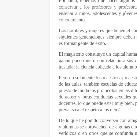
Por tanto, tenemos que hacer algunos e
conservar a los profesores y profesor
enseñar a niños, adolescentes y jóvene
conocimiento.
Los hombres y mujeres que tienen el con
siguientes generaciones, siempre deben 
es formar gente de éxito.
El magisterio constituye un capital hum
ganan poco dinero con relación a sus 
trasladar la ciencia aplicada a los alumno
Pero no solamente los maestros y maestra
de las aulas, también escuelas de educa
puesto de moda los protocolos en las dife
de acoso y otras conductas sexuales que
docentes, lo que puede estar muy bien, p
prevalezca el respeto a los demás.
De lo que he podido conversar con amig
y alumnas se aprovechen de algunas cir
verídicos o en otros que se confunda 