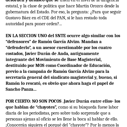
desorden y desaseo que se
traen en el nivel de la dirigencia
estatal, y la clase de política que hace Martín Orozco desde la
gubernatura del Estado. Por eso, la pregunta: ¿Para que seguir
Gustavo Báez en el CDE del PAN, si le han restado toda
autoridad para poner orden?...
EN LA SECCION UNO del SNTE ocurre algo similar con los
“defensores” de Ramón García Alvizo. Mandan a
“defenderlo”, a un asesor cuestionable por los cuatro
costados, Javier Durán de Anda, antiguamente
integrante del Movimiento de Base Magisterial,
destituido por MOS como Coordinador de Educación,
previo a la campaña de Ramón García Alvizo para la
secretaría general del sindicato magisterial y, bueno, si
Ramón lo rescató, es obvio que ahora haga el papel de
Sancho Panza…
POR CIERTO: NO SON POCOS .Javier Durán entre ellos- los
que hablan de “chayotes”,
como si su búsqueda fuese labor
diaria de los periodistas, pero sobre todo sorprende que a
personas ajenas al oficio se les llene la boca al hablar de ello.
¡Conocerán siquiera el porqué del “chayote”? Por lo menos la