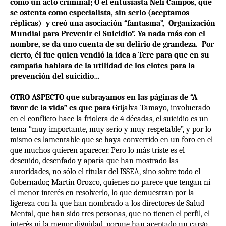
como un acto criminal; O el entusiasta Nefi Campos, que
se ostenta como especialista, sin serlo (aceptamos
réplicas)
y creó una asociación “fantasma”,
Organización
Mundial para Prevenir el Suicidio”. Ya nada más con el
nombre, se da uno cuenta de su delirio de grandeza.
Por
cierto, él fue quien vendió la idea a Tere para que en su
campaña hablara de la utilidad de los elotes para la
prevención del suicidio…
OTRO ASPECTO que subrayamos en las páginas de “A
favor de la vida” es que para
Grijalva Tamayo, involucrado
en el conflicto hace la friolera de 4 décadas, el suicidio es un
tema “muy importante, muy serio y muy respetable”, y por lo
mismo es lamentable que se haya convertido en un foro en el
que muchos quieren aparecer. Pero lo más triste es el
descuido, desenfado y apatía que han mostrado las
autoridades, no sólo el titular del ISSEA, sino sobre todo el
Gobernador, Martín Orozco, quienes no parece que tengan ni
el menor interés en resolverlo, lo que demuestran por la
ligereza con la que han nombrado a los directores de Salud
Mental, que han sido tres personas, que no tienen el perfil, el
interés ni la menor dignidad, porque han aceptado un cargo