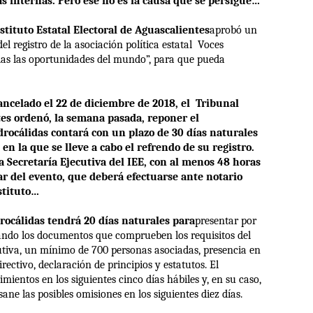
ías internas. Pero ese no es la causa que se persigue…
tituto Estatal Electoral de Aguascalientes
aprobó un
 registro de la asociación política estatal
Voces
odas las oportunidades del mundo”, para que pueda
ancelado el 22 de diciembre de 2018, el
Tribunal
tes ordenó, la semana pasada, reponer el
drocálidas contará con un plazo de 30 días naturales
n la que se lleve a cabo el refrendo de su registro.
a Secretaría Ejecutiva del IEE, con al menos 48 horas
gar del evento, que deberá efectuarse ante notario
stituto…
cálidas tendrá 20 días naturales para
presentar por
xando los documentos que comprueben los requisitos del
titutiva, un mínimo de 700 personas asociadas, presencia en
rectivo, declaración de principios y estatutos. El
imientos en los siguientes cinco días hábiles y, en su caso,
ane las posibles omisiones en los siguientes diez días.