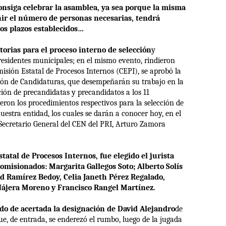
nsiga celebrar la asamblea, ya sea porque la misma
nir el número de personas necesarias, tendrá
los plazos establecidos…
orias para el proceso interno de selección
y
esidentes municipales; en el mismo evento, rindieron
isión Estatal de Procesos Internos (CEPI), se aprobó la
ción de Candidaturas, que desempeñarán su trabajo en la
ción de precandidatas y precandidatos a los 11
eron los procedimientos respectivos para la selección de
estra entidad, los cuales se darán a conocer hoy, en el
 Secretario General del CEN del PRI, Arturo Zamora
tal de Procesos Internos, fue elegido el jurista
misionados: Margarita Gallegos Soto; Alberto Solís
id Ramírez Bedoy, Celia Janeth Pérez Regalado,
ájera Moreno y Francisco Rangel Martínez.
do de acertada la designación de David Alejandro
de
e, de entrada, se enderezó el rumbo, luego de la jugada