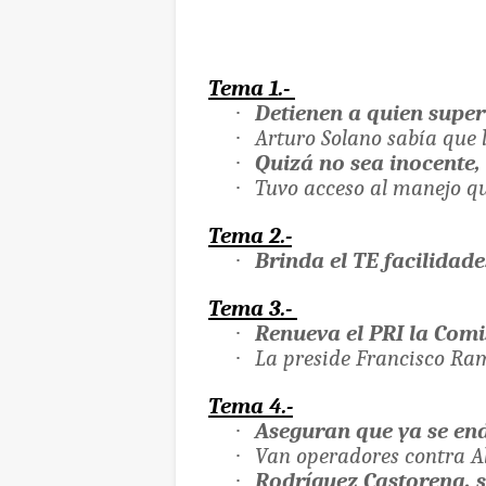
Tema 1.-
·
Detienen a quien super
·
Arturo Solano sabía que 
·
Quizá no sea inocente,
·
Tuvo acceso al manejo q
Tema 2.-
·
Brinda el TE facilidad
Tema 3.-
·
Renueva el PRI la Comi
·
La preside Francisco Ra
Tema 4.-
·
Aseguran que ya se en
·
Van operadores contra A
·
Rodríguez Castorena, s