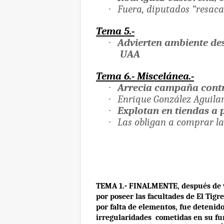
·
Fuera, diputados “resaca
Tema 5.-
·
Advierten ambiente des
UAA
Tema 6.- Miscelánea.-
·
Arrecia campaña contr
·
Enrique González Aguilar
·
Explotan en tiendas a 
·
Las obligan a comprar l
TEMA 1.- FINALMENTE, después de va
por poseer las facultades de El Tigr
por falta de elementos, fue detenid
irregularidades
cometidas en su fu