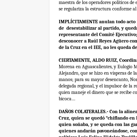
maestra de los operadores políticos de e
se regulariza la estructura conforme a
IMPLÍCITAMENTE anulan todo acto m
de desestabilizar al partido, y que
representante del Comité Ejecutivo;
desconocer a Raúl Reyes Agüero com
de la Cruz en el IEE, no les queda 
CIERTAMENTE, ALDO RUIZ, Coordina
Morena en Aguascalientes, y Eulogio 
Alejandro, que se hizo en vísperas de la
manos; para su mayor desencanto, Nor
delegada regional, y el impulsor de la 
quien maneje el dinero que se recibe c
bicoca…
DAÑOS COLATERALES.- Con la alineaci
Cruz, quien se quedó “chiflando en 
quien soñaba, y se queda con las gan
quienes andarán pavoneándose, como 