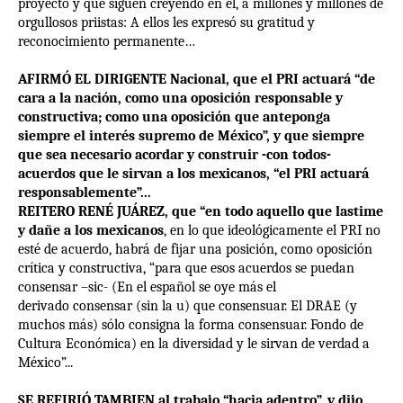
proyecto y que siguen creyendo en él, a millones y millones de
orgullosos priistas: A ellos les expresó su gratitud y
reconocimiento permanente…
AFIRMÓ EL DIRIGENTE Nacional, que el PRI actuará “de
cara a la nación, como una oposición responsable y
constructiva; como una oposición que anteponga
siempre el interés supremo de México”, y que siempre
que sea necesario acordar y construir -con todos-
acuerdos que le sirvan a los mexicanos, “el PRI actuará
responsablemente”...
REITERO RENÉ JUÁREZ, que “en todo aquello que lastime
y dañe a los mexicanos
, en lo que ideológicamente el PRI no
esté de acuerdo, habrá de fijar una posición, como oposición
crítica y constructiva, “para que esos acuerdos se puedan
consensar –sic- (En el español se oye más el
derivado consensar (sin la u) que consensuar. El DRAE (y
muchos más) sólo consigna la forma consensuar. Fondo de
Cultura Económica) en la diversidad y le sirvan de verdad a
México”...
SE REFIRIÓ TAMBIEN al trabajo “hacia adentro”, y dijo