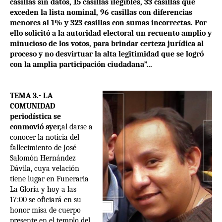
casillas sin datos, 15 casillas ilegibles, 33 casillas que
exceden la lista nominal, 96 casillas con diferencias
menores al 1% y 323 casillas con sumas incorrectas. Por
ello solicitó a la autoridad electoral un recuento amplio y
minucioso de los votos, para brindar certeza jurídica al
proceso y no desvirtuar la alta legitimidad que se logró
con la amplia participación ciudadana”…
TEMA 3.- LA
COMUNIDAD
periodística se
conmovió ayer,
al darse a
conocer la noticia del
fallecimiento de José
Salomón Hernández
Dávila, cuya velación
tiene lugar en Funeraria
La Gloria y hoy a las
17:00 se oficiará en su
honor misa de cuerpo
presente en el templo del