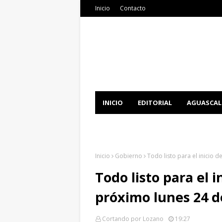
Inicio
Contacto
INICIO
EDITORIAL
AGUASCAL
DOCUMENTATION
DOWNLOAD 
Inicio
Gobierno
Todo listo para el inicio d
Todo listo para el in
próximo lunes 24 d
Cortando por Lozano
19:27