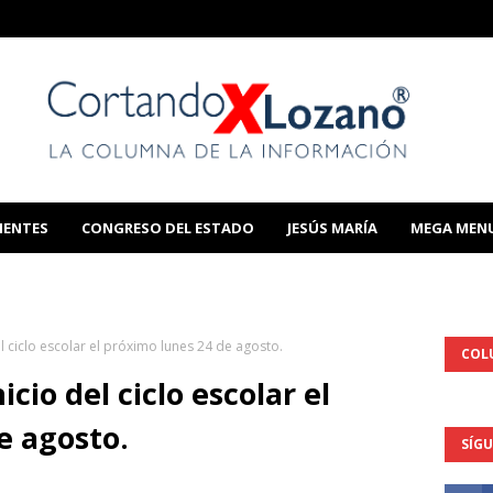
IENTES
CONGRESO DEL ESTADO
JESÚS MARÍA
MEGA MEN
THIS TEMPLATE
el ciclo escolar el próximo lunes 24 de agosto.
COL
icio del ciclo escolar el
e agosto.
SÍG