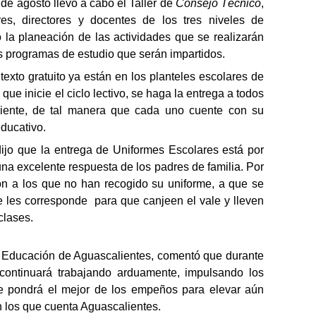
de agosto llevó a cabo el Taller de
Consejo Técnico
,
res, directores y docentes de los tres niveles de
 la planeación de las actividades que se realizarán
os programas de estudio que serán impartidos.
exto gratuito ya están en los planteles escolares de
ue inicie el ciclo lectivo, se haga la entrega a todos
iente, de tal manera que cada uno cuente con su
ducativo.
jo que la entrega de Uniformes Escolares está por
 una excelente respuesta de los padres de
familia. Por
ción a los que no han recogido su uniforme, a que se
ue les corresponde para que canjeen el vale y lleven
clases.
o de Educación de Aguascalientes, comentó que durante
continuará trabajando arduamente, impulsando los
 pondrá el mejor de los empeños para elevar aún
n los que cuenta Aguascalientes.