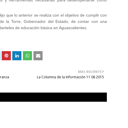
gias y herramientas necesarias para desempeñarse como
o que lo anterior se realiza con el objetivo de cumplir con
o de la Torre, Gobernador del Estado, de contar con una
 planteles de educación básica en Aguascalientes.
MÁS RECIENTE
eranza
La Columna de la Información 11 08 2015