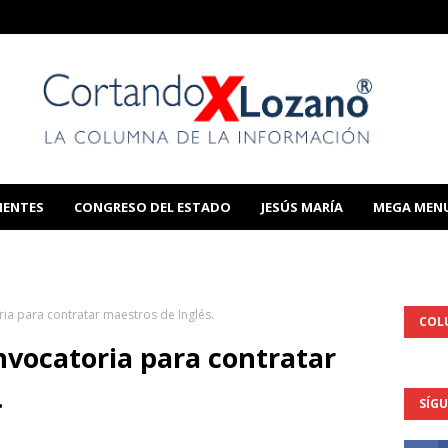
IENTES
CONGRESO DEL ESTADO
JESÚS MARÍA
MEGA MEN
THIS TEMPLATE
ria para contratar maestros de Inglés.
COL
nvocatoria para contratar
.
SÍG