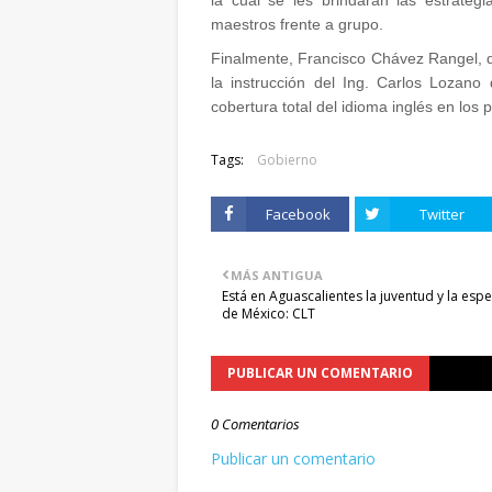
la cual se les brindarán las estrate
maestros frente a grupo.
Finalmente, Francisco Chávez Rangel, dij
la instrucción del Ing. Carlos Lozan
cobertura total del idioma inglés en los
Tags:
Gobierno
Facebook
Twitter
MÁS ANTIGUA
Está en Aguascalientes la juventud y la esp
de México: CLT
PUBLICAR UN COMENTARIO
0 Comentarios
Publicar un comentario