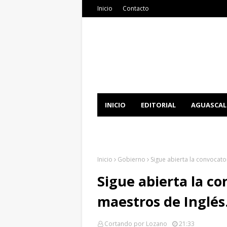
Inicio
Contacto
INICIO
EDITORIAL
AGUASCAL
DOCUMENTATION
DOWNLOAD 
Inicio
Gobierno
Sigue abierta la convocato
Sigue abierta la co
maestros de Inglés
Cortando por Lozano
21:33