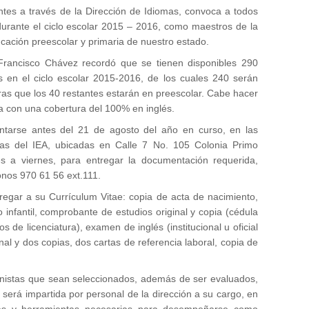
ntes a través de la Dirección de Idiomas, convoca a todos
durante el ciclo escolar 2015 – 2016, como maestros de la
ucación preescolar y primaria de nuestro estado.
n Francisco Chávez recordó que se tienen disponibles 290
és en el ciclo escolar 2015-2016, de los cuales 240 serán
ntras que los 40 restantes estarán en preescolar. Cabe hacer
 con una cobertura del 100% en inglés.
entarse antes del 21 de agosto del año en curso, en las
omas del IEA, ubicadas en Calle 7 No. 105 Colonia Primo
s a viernes, para entregar la documentación requerida,
nos 970 61 56 ext.111.
regar a su Currículum Vitae: copia de acta de nacimiento,
 infantil, comprobante de estudios original y copia (cédula
ios de licenciatura), examen de inglés (institucional u oficial
al y dos copias, dos cartas de referencia laboral, copia de
onistas que sean seleccionados, además de ser evaluados,
 será impartida por personal de la dirección a su cargo, en