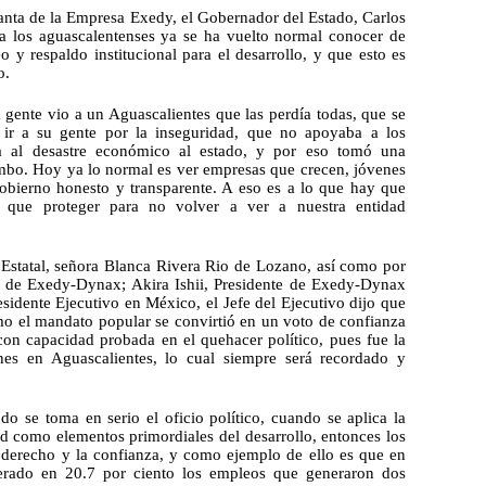
planta de la Empresa Exedy, el Gobernador del Estado, Carlos 
a los aguascalentenses ya se ha vuelto normal conocer de 
 y respaldo institucional para el desarrollo, y que esto es 
o.
 gente vio a un Aguascalientes que las perdía todas, que se 
 ir a su gente por la inseguridad, que no apoyaba a los 
a al desastre económico al estado, y por eso tomó una 
mbo. Hoy ya lo normal es ver empresas que crecen, jóvenes 
gobierno honesto y transparente. A eso es a lo que hay que 
 que proteger para no volver a ver a nuestra entidad 
statal, señora Blanca Rivera Rio de Lozano, así como por 
 de Exedy-Dynax; Akira Ishii, Presidente de Exedy-Dynax 
dente Ejecutivo en México, el Jefe del Ejecutivo dijo que 
 el mandato popular se convirtió en un voto de confianza 
con capacidad probada en el quehacer político, pues fue la 
es en Aguascalientes, lo cual siempre será recordado y 
o se toma en serio el oficio político, cuando se aplica la 
ad como elementos primordiales del desarrollo, entonces los 
e derecho y la confianza, y como ejemplo de ello es que en 
rado en 20.7 por ciento los empleos que generaron dos 