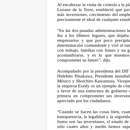
Al encabezar la visita de cortesía a la 
Lozano de la Torre, estableció que par
más inversiones, crecimiento del empleo
precisamente el ideal de cualquier estad
“En las dos pasadas administraciones la
iba a los últimos lugares, que dejaba
empresarios y que por poco precipit
determinación contundente y viró el ru
con trabajo, familias con futuro y un 
acostumbrarse, y es lo que tenemos
comprometer su futuro”, dijo.
Acompañado por la presidenta del DIF E
Hidehito Hisakawa, Presidente mundial
México y Shoichiro Kawamura, Vicepresi
la empresa Exedy es un ejemplo de cómo
a favor de una estructura de gobierno 
primera en comprometer sus inversion
apreciado por los ciudadanos.
“Cuando se hacen las cosas bien, cuand
transparencia, la legalidad y la segurid
frutos son las inversiones, el estado d
sólo cuatro años y medio hemos supe