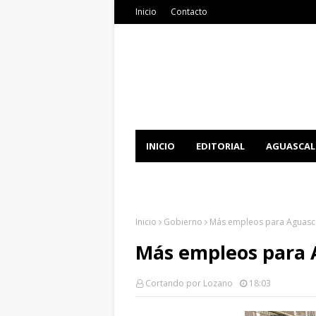
Inicio
Contacto
INICIO
EDITORIAL
AGUASCAL
DOCUMENTATION
DOWNLOAD 
Inicio
Gobierno
Más empleos para Aguasca
Más empleos para 
Cortando por Lozano
18:03