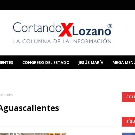
IENTES
CONGRESO DEL ESTADO
JESÚS MARÍA
MEGA MEN
THIS TEMPLATE
lientes
COL
Aguascalientes
SÍG