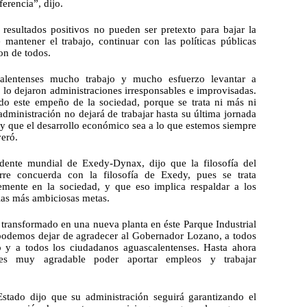
ferencia”, dijo.
esultados positivos no pueden ser pretexto para bajar la 
 mantener el trabajo, continuar con las políticas públicas 
son de todos.
alentenses mucho trabajo y mucho esfuerzo levantar a 
 lo dejaron administraciones irresponsables e improvisadas. 
o este empeño de la sociedad, porque se trata ni más ni 
dministración no dejará de trabajar hasta su última jornada 
 y que el desarrollo económico sea a lo que estemos siempre 
eró.
dente mundial de Exedy-Dynax, dijo que la filosofía del 
e concuerda con la filosofía de Exedy, pues se trata 
mente en la sociedad, y que eso implica respaldar a los 
r las más ambiciosas metas.
 transformado en una nueva planta en éste Parque Industrial 
podemos dejar de agradecer al Gobernador Lozano, a todos 
 y a todos los ciudadanos aguascalentenses. Hasta ahora 
 muy agradable poder aportar empleos y trabajar 
Estado dijo que su administración seguirá garantizando el 