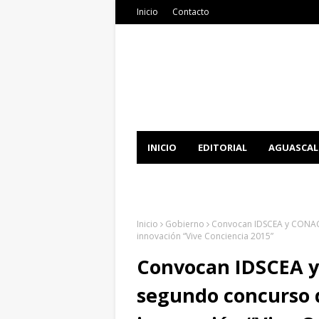
Inicio
Contacto
INICIO
EDITORIAL
AGUASCAL
DOCUMENTATION
DOWNLOAD 
Inicio
Gobierno
Convocan IDSCEA y CONACYT
innovación “Vive Conciencia 2015”
Convocan IDSCEA y
segundo concurso d