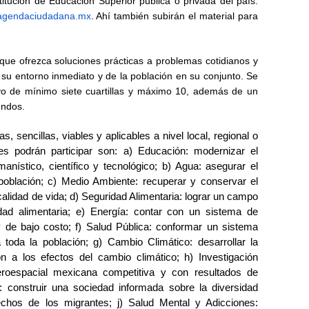
stitución de Educación Superior pública o privada del país.
agendaciudadana.mx
. Ahí también subirán el material para
ue ofrezca soluciones prácticas a problemas cotidianos y
 su entorno inmediato y de la población en su conjunto. Se
yo de mínimo siete cuartillas y máximo 10, además de un
undos.
 sencillas, viables y aplicables a nivel local, regional o
es podrán participar son: a) Educación: modernizar el
nístico, científico y tecnológico; b) Agua: asegurar el
población; c) Medio Ambiente: recuperar y conservar el
alidad de vida; d) Seguridad Alimentaria: lograr un campo
dad alimentaria; e) Energía: contar con un sistema de
 y de bajo costo; f) Salud Pública: conformar un sistema
a toda la población; g) Cambio Climático: desarrollar la
 a los efectos del cambio climático; h) Investigación
aeroespacial mexicana competitiva y con resultados de
n: construir una sociedad informada sobre la diversidad
rechos de los migrantes; j) Salud Mental y Adicciones: