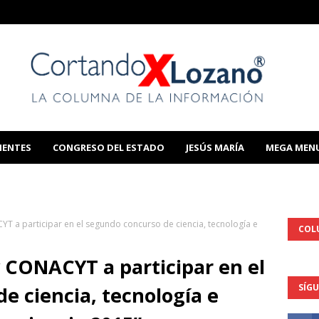
IENTES
CONGRESO DEL ESTADO
JESÚS MARÍA
MEGA MEN
THIS TEMPLATE
 a participar en el segundo concurso de ciencia, tecnología e
COL
 CONACYT a participar en el
SÍG
e ciencia, tecnología e