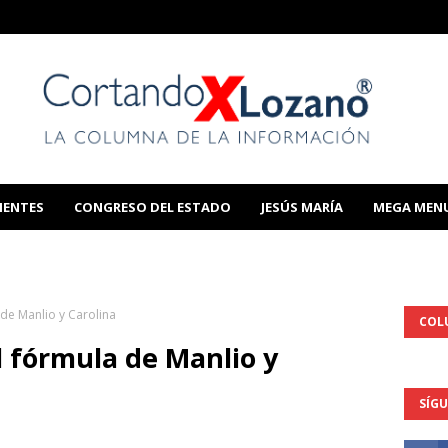
IENTES
CONGRESO DEL ESTADO
JESÚS MARÍA
MEGA MEN
THIS TEMPLATE
de Manlio y Carolina
COL
l fórmula de Manlio y
SÍG