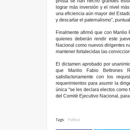
priísta se han hecho grandes esfue
lograr más inversión y el nivel más
una eficiencia aún mayor del Estado
y descartar el paternalismo”, puntual
Finalmente afirmó que con Manlio 
quienes deberán rendir este juev
Nacional como nuevos dirigentes nac
mantener fortalecidas las conviccion
El dictamen aprobado por unanimida
que Manlio Fabio Beltrones 
satisfactoriamente con los requis
requerimientos para asumir la dirige
única “se les declara electos como t
del Comité Ejecutivo Nacional, para
Tags:
Política