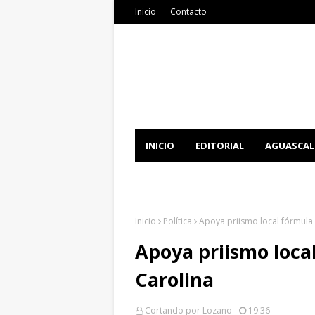
Inicio
Contacto
INICIO
EDITORIAL
AGUASCAL
DOCUMENTATION
DOWNLOAD 
Inicio
Política
Apoya priismo local fórmula 
Apoya priismo loca
Carolina
Cortando por Lozano
19:36