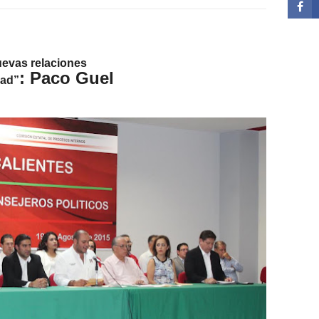
uevas
relaciones
: Paco Guel
dad”