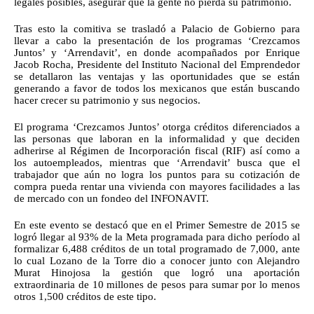
legales posibles, asegurar que la gente no pierda su patrimonio.
Tras esto la comitiva se trasladó a Palacio de Gobierno para 
llevar a cabo la presentación de los programas ‘Crezcamos 
Juntos’ y ‘Arrendavit’, en donde acompañados por Enrique 
Jacob Rocha, Presidente del Instituto Nacional del Emprendedor 
se detallaron las ventajas y las oportunidades que se están 
generando a favor de todos los mexicanos que están buscando 
hacer crecer su patrimonio y sus negocios.
El programa ‘Crezcamos Juntos’ otorga créditos diferenciados a 
las personas que laboran en la informalidad y que deciden 
adherirse al Régimen de Incorporación fiscal (RIF) así como a 
los autoempleados, mientras que ‘Arrendavit’ busca que el 
trabajador que aún no logra los puntos para su cotización de 
compra pueda rentar una vivienda con mayores facilidades a las 
de mercado con un fondeo del INFONAVIT.
En este evento se destacó que en el Primer Semestre de 2015 se 
logró llegar al 93% de la Meta programada para dicho período al 
formalizar 6,488 créditos de un total programado de 7,000, ante 
lo cual Lozano de la Torre dio a conocer junto con Alejandro 
Murat Hinojosa la gestión que logró una aportación 
extraordinaria de 10 millones de pesos para sumar por lo menos 
otros 1,500 créditos de este tipo.